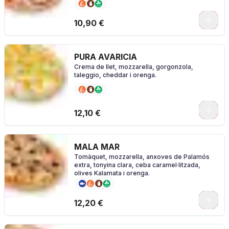
0
10,90 €
PURA AVARICIA
Crema de llet, mozzarella, gorgonzola,
taleggio, cheddar i orenga.
0
12,10 €
MALA MAR
Tomàquet, mozzarella, anxoves de Palamós
extra, tonyina clara, ceba caramel·litzada,
olives Kalamata i orenga.
0
12,20 €