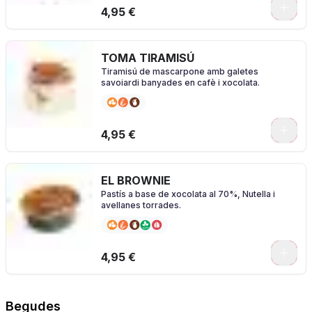
4,95 €
TOMA TIRAMISÚ
Tiramisú de mascarpone amb galetes
savoiardi banyades en cafè i xocolata.
4,95 €
EL BROWNIE
Pastís a base de xocolata al 70%, Nutella i
avellanes torrades.
4,95 €
Begudes