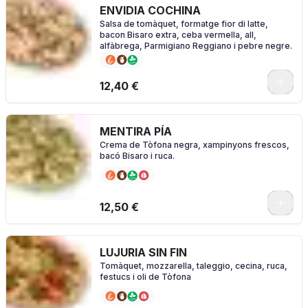
ENVIDIA COCHINA
Salsa de tomàquet, formatge fior di latte,
bacon Bisaro extra, ceba vermella, all,
alfàbrega, Parmigiano Reggiano i pebre negre.
0
12,40 €
MENTIRA PÍA
Crema de Tòfona negra, xampinyons frescos,
bacó Bisaro i ruca.
0
12,50 €
LUJURIA SIN FIN
Tomàquet, mozzarella, taleggio, cecina, ruca,
festucs i oli de Tòfona