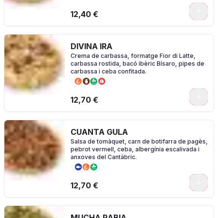
0
12,40 €
DIVINA IRA
Crema de carbassa, formatge Fior di Latte,
carbassa rostida, bacó ibèric Bísaro, pipes de
carbassa i ceba confitada.
0
12,70 €
CUANTA GULA
Salsa de tomàquet, carn de botifarra de pagès,
pebrot vermell, ceba, albergínia escalivada i
anxoves del Cantàbric.
0
12,70 €
MUCHA RABIA