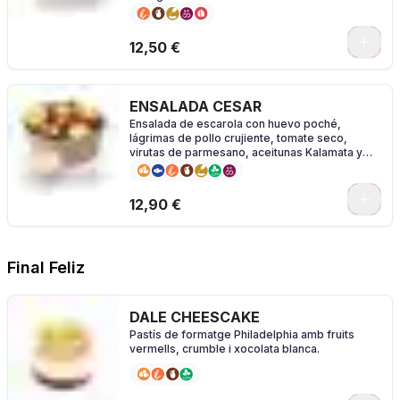
0
12,50 €
ENSALADA CESAR
Ensalada de escarola con huevo poché,
lágrimas de pollo crujiente, tomate seco,
virutas de parmesano, aceitunas Kalamata y
vinagreta César.
0
12,90 €
Final Feliz
DALE CHEESCAKE
Pastís de formatge Philadelphia amb fruits
vermells, crumble i xocolata blanca.