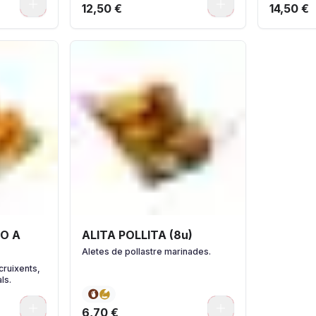
0
0
12,50 €
14,50 €
O A
ALITA POLLITA (8u)
Aletes de pollastre marinades.
cruixents,
ls.
0
0
6,70 €