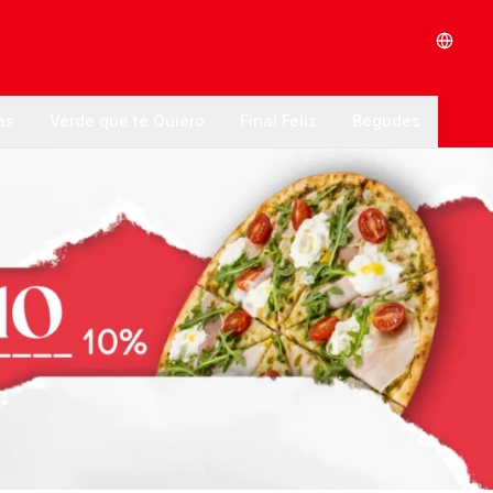
as
Verde que te Quiero
Final Feliz
Begudes