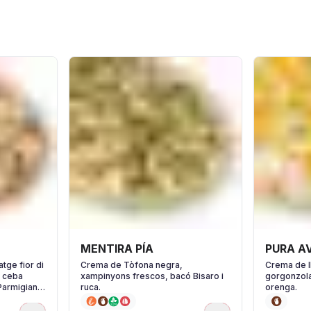
MENTIRA PÍA
PURA A
tge fior di
Crema de Tòfona negra,
Crema de l
, ceba
xampinyons frescos, bacó Bisaro i
gorgonzola
 Parmigiano
ruca.
orenga.