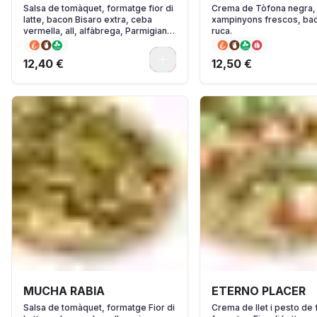
Salsa de tomàquet, formatge fior di
Crema de Tòfona negra,
latte, bacon Bisaro extra, ceba
xampinyons frescos, bac
vermella, all, alfàbrega, Parmigiano
ruca.
Reggiano i pebre negre.
0
12,40 €
12,50 €
MUCHA RABIA
ETERNO PLACER
Salsa de tomàquet, formatge Fior di
Crema de llet i pesto de 