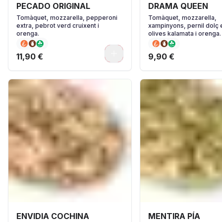
PECADO ORIGINAL
DRAMA QUEEN
Tomàquet, mozzarella, pepperoni
Tomàquet, mozzarella,
extra, pebrot verd cruixent i
xampinyons, pernil dolç 
orenga.
olives kalamata i orenga.
0
11,90 €
9,90 €
ENVIDIA COCHINA
MENTIRA PÍA