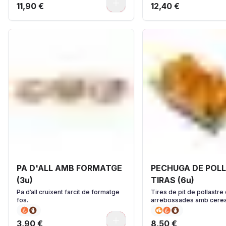
0
11,90 €
12,40 €
PA D'ALL AMB FORMATGE
PECHUGA DE POLL
(3u)
TIRAS (6u)
Pa d’all cruixent farcit de formatge
Tires de pit de pollastre 
fos.
arrebossades amb cerea
0
3,90 €
8,50 €