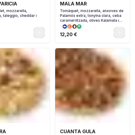
VARICIA
MALA MAR
let, mozzarella,
Tomàquet, mozzarella, anxoves de
, taleggio, cheddar i
Palamós extra, tonyina clara, ceba
caramel·litzada, olives Kalamata i
orenga.
0
0
12,20 €
IRA
CUANTA GULA