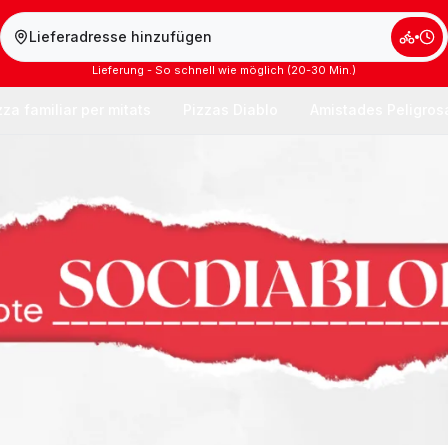
Lieferadresse hinzufügen
Lieferung - So schnell wie möglich (20-30 Min.)
zza familiar per mitats
Pizzas Diablo
Amistades Peligros