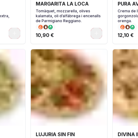
MARGARITA LA LOCA
PURA A
Tomàquet, mozzarella, olives
Crema de l
extra,
kalamata, oli d’alfàbrega i encenalls
gorgonzola
de Parmigiano Reggiano.
orenga.
0
0
10,90 €
12,10 €
LUJURIA SIN FIN
DIVINA 