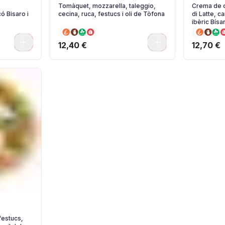
Tomàquet, mozzarella, taleggio,
Crema de c
ó Bisaro i
cecina, ruca, festucs i oli de Tòfona
di Latte, c
ibèric Bísa
ceba confi
0
0
12,40 €
12,70 €
festucs,