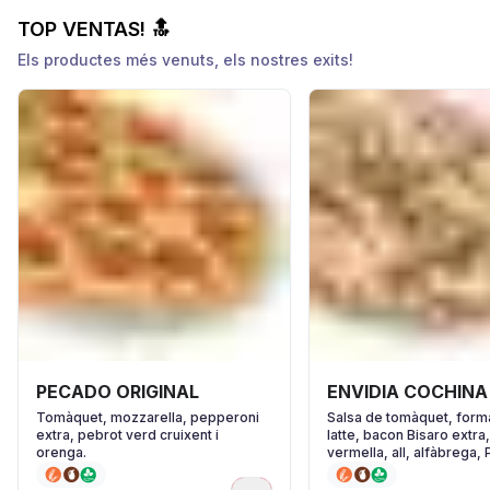
TOP VENTAS! 🔝
Els productes més venuts, els nostres exits!
PECADO ORIGINAL
ENVIDIA COCHINA
Tomàquet, mozzarella, pepperoni
Salsa de tomàquet, forma
extra, pebrot verd cruixent i
latte, bacon Bisaro extra
orenga.
vermella, all, alfàbrega,
Reggiano i pebre negre.