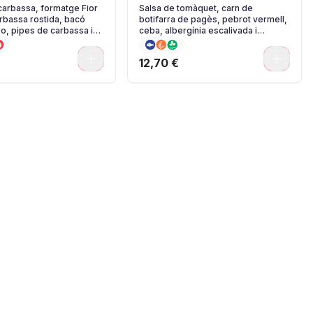
arbassa, formatge Fior
Salsa de tomàquet, carn de
arbassa rostida, bacó
botifarra de pagès, pebrot vermell,
ro, pipes de carbassa i
ceba, albergínia escalivada i
tada.
anxoves del Cantàbric.
0
0
12,70 €