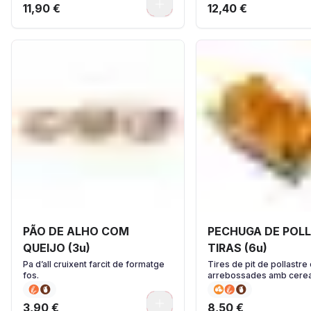
0
11,90 €
12,40 €
PÃO DE ALHO COM
PECHUGA DE POLL
QUEIJO (3u)
TIRAS (6u)
Pa d’all cruixent farcit de formatge
Tires de pit de pollastre 
fos.
arrebossades amb cerea
0
3,90 €
8,50 €