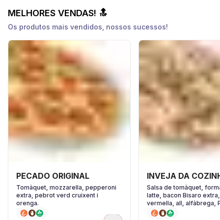
MELHORES VENDAS! 🔝
Os produtos mais vendidos, nossos sucessos!
PECADO ORIGINAL
INVEJA DA COZIN
Tomàquet, mozzarella, pepperoni
Salsa de tomàquet, forma
extra, pebrot verd cruixent i
latte, bacon Bisaro extra
orenga.
vermella, all, alfàbrega,
Reggiano i pebre negre.