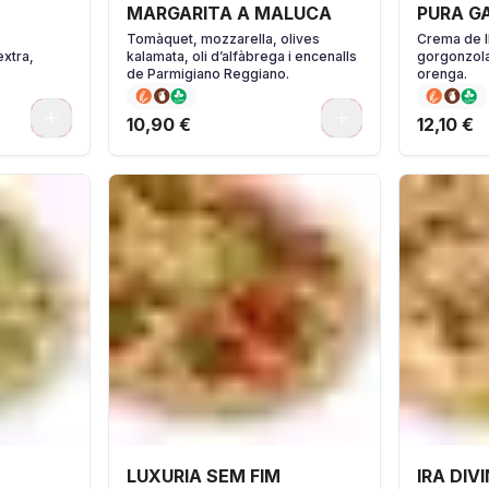
MARGARITA A MALUCA
PURA G
Tomàquet, mozzarella, olives
Crema de l
extra,
kalamata, oli d’alfàbrega i encenalls
gorgonzola
de Parmigiano Reggiano.
orenga.
0
0
10,90 €
12,10 €
LUXURIA SEM FIM
IRA DIV