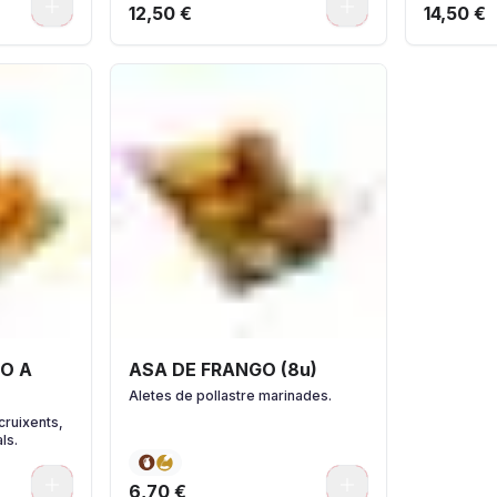
0
0
12,50 €
14,50 €
O A
ASA DE FRANGO (8u)
Aletes de pollastre marinades.
cruixents,
ls.
0
0
6,70 €