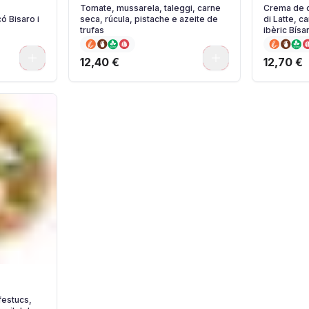
Tomate, mussarela, taleggi, carne
Crema de c
ó Bisaro i
seca, rúcula, pistache e azeite de
di Latte, c
trufas
ibèric Bísa
ceba confi
0
0
12,40 €
12,70 €
festucs,