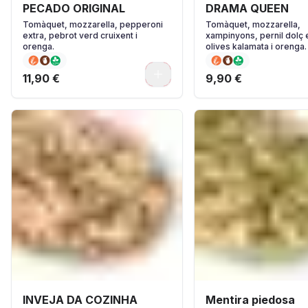
PECADO ORIGINAL
DRAMA QUEEN
Tomàquet, mozzarella, pepperoni
Tomàquet, mozzarella,
extra, pebrot verd cruixent i
xampinyons, pernil dolç 
orenga.
olives kalamata i orenga.
0
11,90 €
9,90 €
INVEJA DA COZINHA
Mentira piedosa