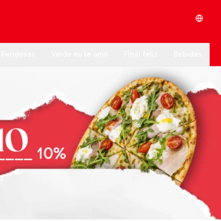
 Perigosas
Verde eu te amo
Final feliz
Bebidas