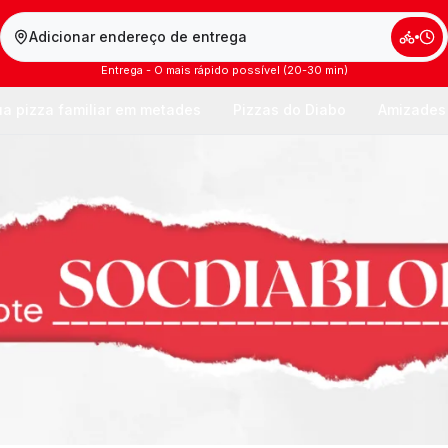
Adicionar endereço de entrega
Entrega - O mais rápido possível (20-30 min)
a pizza familiar em metades
Pizzas do Diabo
Amizades