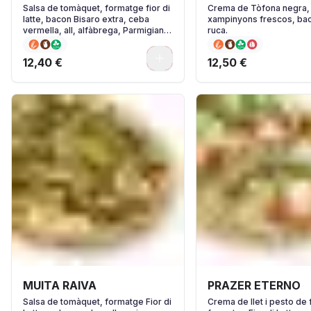
Salsa de tomàquet, formatge fior di
Crema de Tòfona negra,
latte, bacon Bisaro extra, ceba
xampinyons frescos, bac
vermella, all, alfàbrega, Parmigiano
ruca.
Reggiano i pebre negre.
0
12,40 €
12,50 €
MUITA RAIVA
PRAZER ETERNO
Salsa de tomàquet, formatge Fior di
Crema de llet i pesto de 