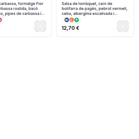
arbassa, formatge Fior
Salsa de tomàquet, carn de
arbassa rostida, bacó
botifarra de pagès, pebrot vermell,
ro, pipes de carbassa i
ceba, albergínia escalivada i
tada.
anxoves del Cantàbric.
0
0
12,70 €