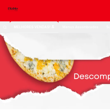
MELHORES VENDAS! 🔝
Menus Assombrados
Su