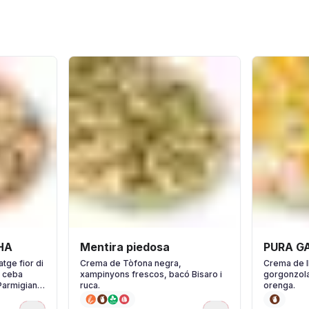
HA
Mentira piedosa
PURA G
tge fior di
Crema de Tòfona negra,
Crema de l
, ceba
xampinyons frescos, bacó Bisaro i
gorgonzola
 Parmigiano
ruca.
orenga.