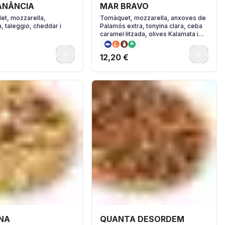
ANÂNCIA
MAR BRAVO
let, mozzarella,
Tomàquet, mozzarella, anxoves de
, taleggio, cheddar i
Palamós extra, tonyina clara, ceba
caramel·litzada, olives Kalamata i
orenga.
0
0
12,20 €
INA
QUANTA DESORDEM