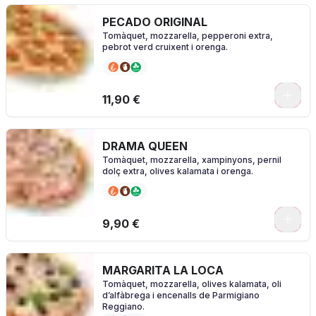
PECADO ORIGINAL
Tomàquet, mozzarella, pepperoni extra,
pebrot verd cruixent i orenga.
0
11,90 €
DRAMA QUEEN
Tomàquet, mozzarella, xampinyons, pernil
dolç extra, olives kalamata i orenga.
0
9,90 €
MARGARITA LA LOCA
Tomàquet, mozzarella, olives kalamata, oli
d’alfàbrega i encenalls de Parmigiano
Reggiano.