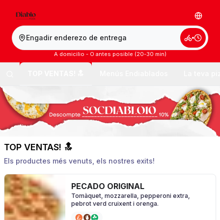
Engadir enderezo de entrega
A domicilio - O antes posible (20-30 min)
TOP VENTAS! 🔝
Menús Endiablados
La teva pi
TOP VENTAS! 🔝
Els productes més venuts, els nostres exits!
PECADO ORIGINAL
Tomàquet, mozzarella, pepperoni extra,
pebrot verd cruixent i orenga.