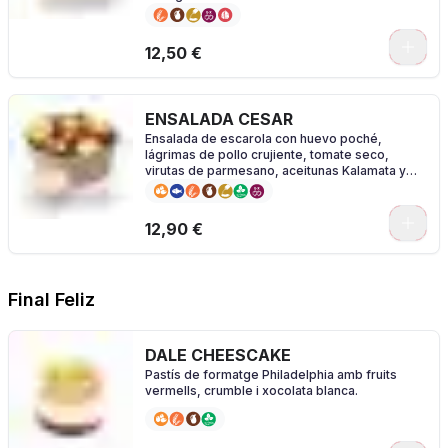
0
12,50 €
ENSALADA CESAR
Ensalada de escarola con huevo poché,
lágrimas de pollo crujiente, tomate seco,
virutas de parmesano, aceitunas Kalamata y
vinagreta César.
0
12,90 €
Final Feliz
DALE CHEESCAKE
Pastís de formatge Philadelphia amb fruits
vermells, crumble i xocolata blanca.