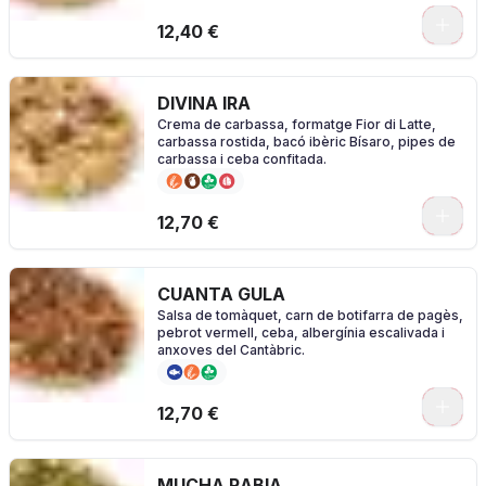
0
12,40 €
DIVINA IRA
Crema de carbassa, formatge Fior di Latte,
carbassa rostida, bacó ibèric Bísaro, pipes de
carbassa i ceba confitada.
0
12,70 €
CUANTA GULA
Salsa de tomàquet, carn de botifarra de pagès,
pebrot vermell, ceba, albergínia escalivada i
anxoves del Cantàbric.
0
12,70 €
MUCHA RABIA