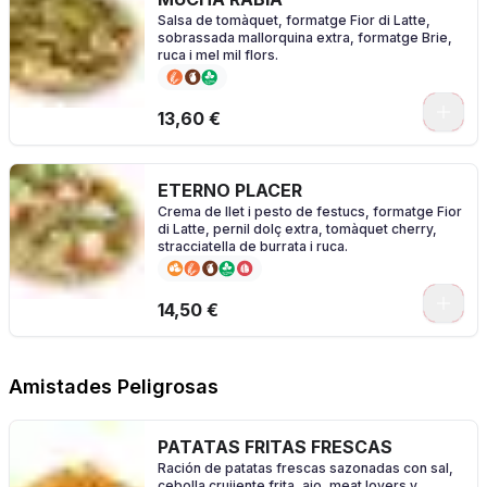
Salsa de tomàquet, formatge Fior di Latte,
sobrassada mallorquina extra, formatge Brie,
ruca i mel mil flors.
0
13,60 €
ETERNO PLACER
Crema de llet i pesto de festucs, formatge Fior
di Latte, pernil dolç extra, tomàquet cherry,
stracciatella de burrata i ruca.
0
14,50 €
Amistades Peligrosas
PATATAS FRITAS FRESCAS
Ración de patatas frescas sazonadas con sal,
cebolla crujiente frita, ajo, meat lovers y