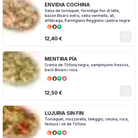
ENVIDIA COCHINA
Salsa de tomàquet, formatge fior di latte,
bacon Bisaro extra, ceba vermella, all,
alfàbrega, Parmigiano Reggiano i pebre negre.
0
12,40 €
MENTIRA PÍA
Crema de Tòfona negra, xampinyons frescos,
bacó Bisaro i ruca.
0
12,50 €
LUJURIA SIN FIN
Tomàquet, mozzarella, taleggio, cecina, ruca,
festucs i oli de Tòfona