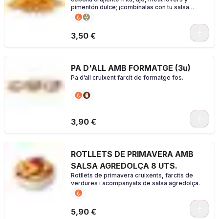
pimentón dulce; ¡combínalas con tu salsa
favorita!
0
3,50 €
PA D'ALL AMB FORMATGE (3u)
Pa d’all cruixent farcit de formatge fos.
3,90 €
ROTLLETS DE PRIMAVERA AMB
SALSA AGREDOLÇA 8 UTS.
Rotllets de primavera cruixents, farcits de
verdures i acompanyats de salsa agredolça.
5,90 €