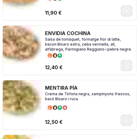
0
11,90 €
ENVIDIA COCHINA
Salsa de tomàquet, formatge fior di latte,
bacon Bisaro extra, ceba vermella, all,
alfàbrega, Parmigiano Reggiano i pebre negre.
0
12,40 €
MENTIRA PÍA
Crema de Tòfona negra, xampinyons frescos,
bacó Bisaro i ruca.
0
12,50 €