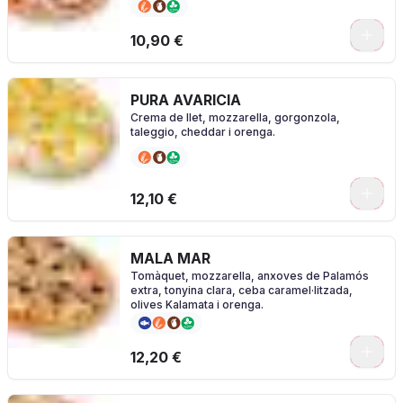
0
10,90 €
PURA AVARICIA
Crema de llet, mozzarella, gorgonzola,
taleggio, cheddar i orenga.
0
12,10 €
MALA MAR
Tomàquet, mozzarella, anxoves de Palamós
extra, tonyina clara, ceba caramel·litzada,
olives Kalamata i orenga.
0
12,20 €