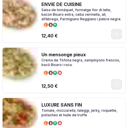
ENVIE DE CUISINE
Salsa de tomàquet, formatge fior di latte,
bacon Bisaro extra, ceba vermella, all,
alfàbrega, Parmigiano Reggiano i pebre negre.
0
12,40 €
Un mensonge pieux
Crema de Tòfona negra, xampinyons frescos,
bacó Bisaro i ruca.
0
12,50 €
LUXURE SANS FIN
Tomate, mozzarella, taleggi, jerky, roquette,
pistaches et huile de truffe