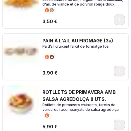
d'ail, de viande et de poivron rouge doux,
combinez-les avec votre sauce préférée !
0
3,50 €
PAIN À L'AIL AU FROMAGE (3u)
Pa d’all cruixent farcit de formatge fos.
3,90 €
ROTLLETS DE PRIMAVERA AMB
SALSA AGREDOLÇA 8 UTS.
Rotllets de primavera cruixents, farcits de
verdures i acompanyats de salsa agredolça.
5,90 €