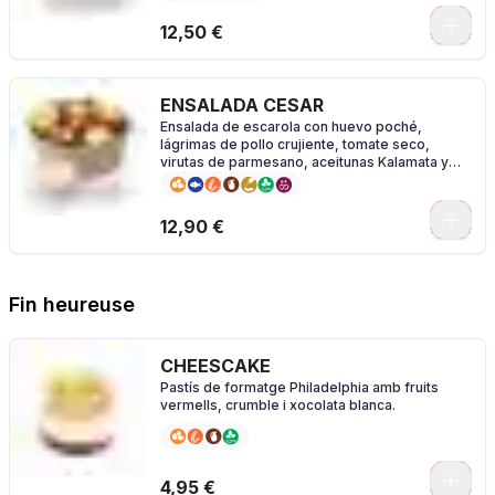
0
12,50 €
ENSALADA CESAR
Ensalada de escarola con huevo poché,
lágrimas de pollo crujiente, tomate seco,
virutas de parmesano, aceitunas Kalamata y
vinagreta César.
0
12,90 €
Fin heureuse
CHEESCAKE
Pastís de formatge Philadelphia amb fruits
vermells, crumble i xocolata blanca.
4,95 €