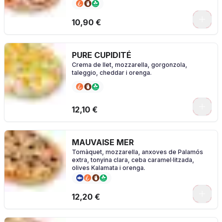
0
10,90 €
PURE CUPIDITÉ
Crema de llet, mozzarella, gorgonzola,
taleggio, cheddar i orenga.
0
12,10 €
MAUVAISE MER
Tomàquet, mozzarella, anxoves de Palamós
extra, tonyina clara, ceba caramel·litzada,
olives Kalamata i orenga.
0
12,20 €