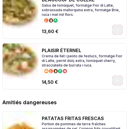
Salsa de tomàquet, formatge Fior di Latte,
sobrassada mallorquina extra, formatge Brie,
ruca i mel mil flors.
0
13,60 €
PLAISIR ÉTERNEL
Crema de llet i pesto de festucs, formatge Fior
di Latte, pernil dolç extra, tomàquet cherry,
stracciatella de burrata i ruca.
0
14,50 €
Amitiés dangereuses
PATATAS FRITAS FRESCAS
Portion de pommes de terre fraîches
assaisonnées de sel, l'oignon frits croustillant,