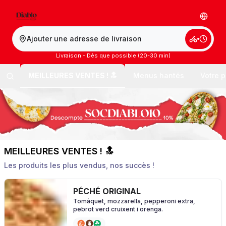
Ajouter une adresse de livraison
Livraison - Dès que possible (20-30 min)
MEILLEURES VENTES ! 🔝
Menus hantés
Votre p
MEILLEURES VENTES ! 🔝
Les produits les plus vendus, nos succès !
PÉCHÉ ORIGINAL
Tomàquet, mozzarella, pepperoni extra,
pebrot verd cruixent i orenga.