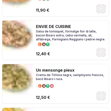
0
11,90 €
ENVIE DE CUISINE
Salsa de tomàquet, formatge fior di latte,
bacon Bisaro extra, ceba vermella, all,
alfàbrega, Parmigiano Reggiano i pebre negre.
0
12,40 €
Un mensonge pieux
Crema de Tòfona negra, xampinyons frescos,
bacó Bisaro i ruca.
0
12,50 €