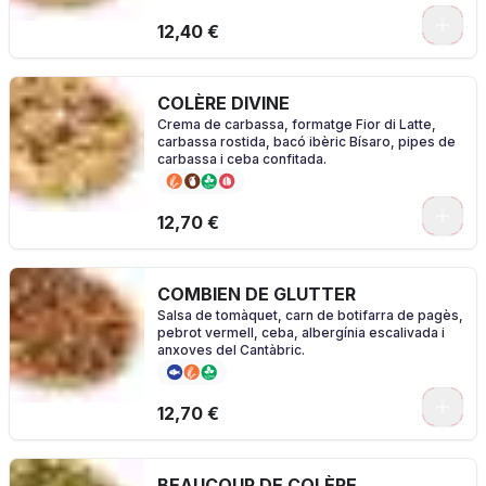
0
12,40 €
COLÈRE DIVINE
Crema de carbassa, formatge Fior di Latte,
carbassa rostida, bacó ibèric Bísaro, pipes de
carbassa i ceba confitada.
0
12,70 €
COMBIEN DE GLUTTER
Salsa de tomàquet, carn de botifarra de pagès,
pebrot vermell, ceba, albergínia escalivada i
anxoves del Cantàbric.
0
12,70 €
BEAUCOUP DE COLÈRE