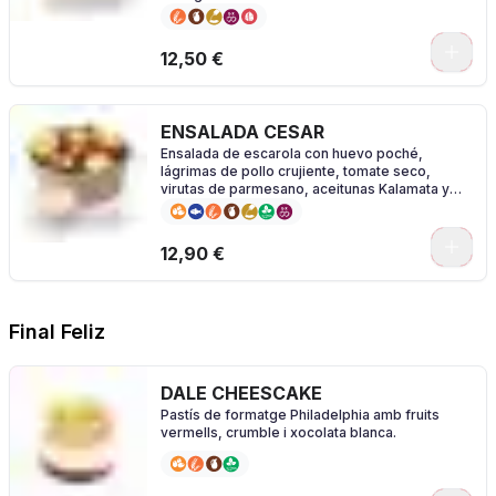
0
12,50 €
ENSALADA CESAR
Ensalada de escarola con huevo poché,
lágrimas de pollo crujiente, tomate seco,
virutas de parmesano, aceitunas Kalamata y
vinagreta César.
0
12,90 €
Final Feliz
DALE CHEESCAKE
Pastís de formatge Philadelphia amb fruits
vermells, crumble i xocolata blanca.