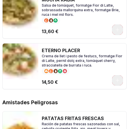
Salsa de tomàquet, formatge Fior di Latte,
sobrassada mallorquina extra, formatge Brie,
ruca i mel mil flors.
0
13,60 €
ETERNO PLACER
Crema de llet i pesto de festucs, formatge Fior
di Latte, pernil dolç extra, tomàquet cherry,
stracciatella de burrata i ruca.
0
14,50 €
Amistades Peligrosas
PATATAS FRITAS FRESCAS
Ración de patatas frescas sazonadas con sal,
cebolla crujiente frita, ajo, meat lovers y