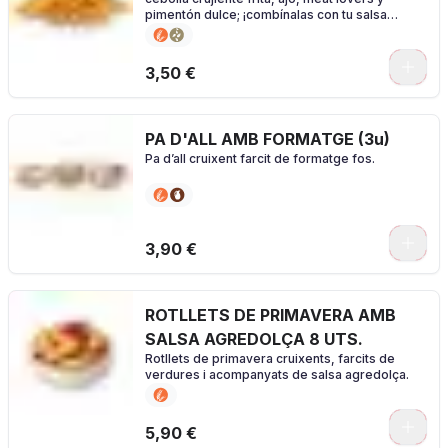
pimentón dulce; ¡combínalas con tu salsa
favorita!
0
3,50 €
PA D'ALL AMB FORMATGE (3u)
Pa d’all cruixent farcit de formatge fos.
3,90 €
ROTLLETS DE PRIMAVERA AMB
SALSA AGREDOLÇA 8 UTS.
Rotllets de primavera cruixents, farcits de
verdures i acompanyats de salsa agredolça.
5,90 €