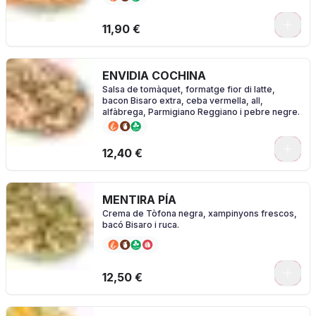
0
11,90 €
ENVIDIA COCHINA
Salsa de tomàquet, formatge fior di latte,
bacon Bisaro extra, ceba vermella, all,
alfàbrega, Parmigiano Reggiano i pebre negre.
0
12,40 €
MENTIRA PÍA
Crema de Tòfona negra, xampinyons frescos,
bacó Bisaro i ruca.
0
12,50 €