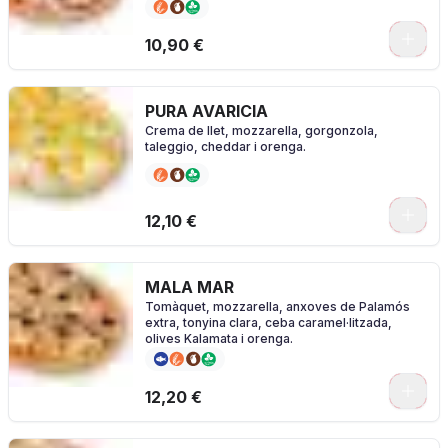
0
10,90 €
PURA AVARICIA
Crema de llet, mozzarella, gorgonzola,
taleggio, cheddar i orenga.
0
12,10 €
MALA MAR
Tomàquet, mozzarella, anxoves de Palamós
extra, tonyina clara, ceba caramel·litzada,
olives Kalamata i orenga.
0
12,20 €