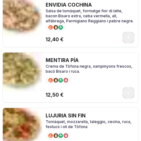
ENVIDIA COCHINA
Salsa de tomàquet, formatge fior di latte,
bacon Bisaro extra, ceba vermella, all,
alfàbrega, Parmigiano Reggiano i pebre negre.
0
12,40 €
MENTIRA PÍA
Crema de Tòfona negra, xampinyons frescos,
bacó Bisaro i ruca.
0
12,50 €
LUJURIA SIN FIN
Tomàquet, mozzarella, taleggio, cecina, ruca,
festucs i oli de Tòfona