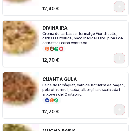
0
12,40 €
DIVINA IRA
Crema de carbassa, formatge Fior di Latte,
carbassa rostida, bacó ibèric Bísaro, pipes de
carbassa i ceba confitada.
0
12,70 €
CUANTA GULA
Salsa de tomàquet, carn de botifarra de pagès,
pebrot vermell, ceba, albergínia escalivada i
anxoves del Cantàbric.
0
12,70 €
MUCHA RABIA