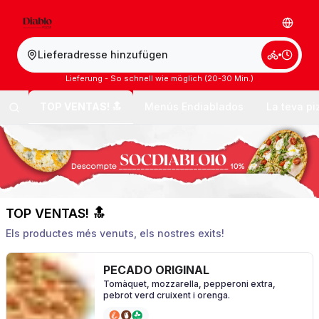
Lieferadresse hinzufügen
Lieferung - So schnell wie möglich (20-30 Min.)
TOP VENTAS! 🔝
Menús Endiablados
La teva pi
TOP VENTAS! 🔝
Els productes més venuts, els nostres exits!
PECADO ORIGINAL
Tomàquet, mozzarella, pepperoni extra,
pebrot verd cruixent i orenga.