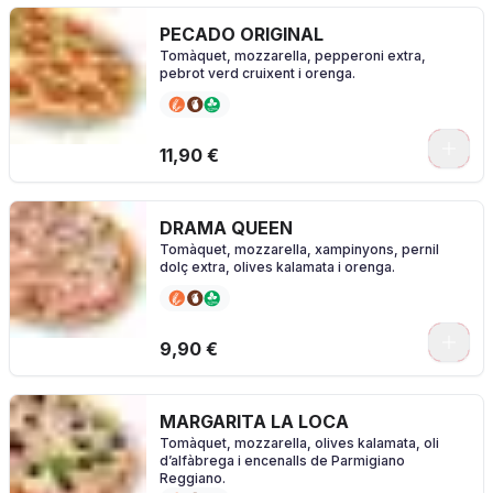
PECADO ORIGINAL
Tomàquet, mozzarella, pepperoni extra,
pebrot verd cruixent i orenga.
0
11,90 €
DRAMA QUEEN
Tomàquet, mozzarella, xampinyons, pernil
dolç extra, olives kalamata i orenga.
0
9,90 €
MARGARITA LA LOCA
Tomàquet, mozzarella, olives kalamata, oli
d’alfàbrega i encenalls de Parmigiano
Reggiano.